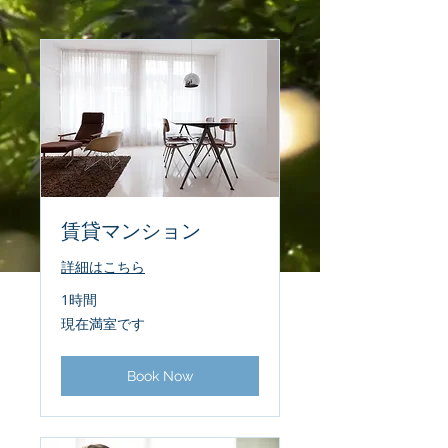
賃貸マンション
詳細はこちら
1時間
現
現在満室です
在
満
室
Book Now
で
す