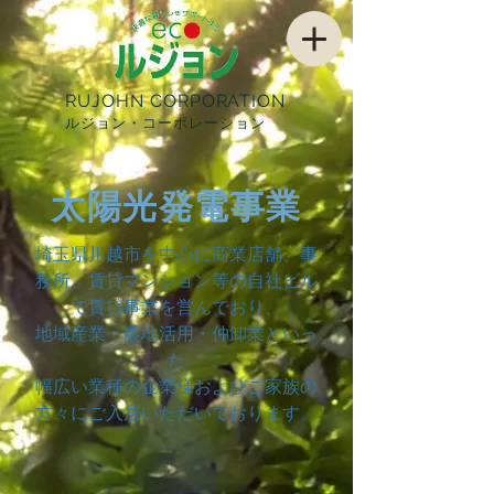
RUJOHN CORPORATION
ルジョン・コーポレーション
太陽光発電事業
埼玉県川越市を中心に商業店舗、事
務所、賃貸マンション等の自社ビル
で賃貸事業を営んでおり、
地域産業・農地活用・仲卸業といっ
た
幅広い業種の企業様およびご家族の
方々にご入居いただいております。